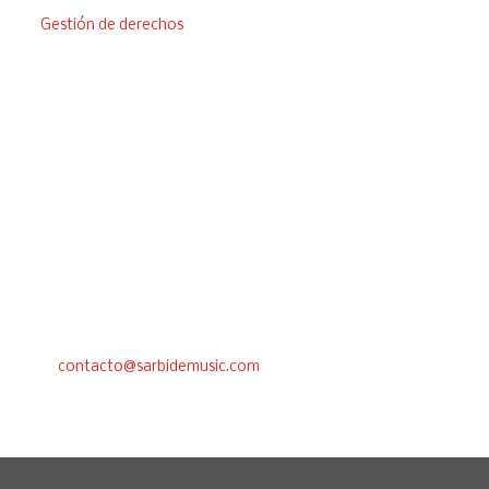
Gestión de derechos
¿Tienes alguna duda?
Estamos a tu disposición para responder a cualquier cuestión
sobre tu proyecto musical. No dudes en llamarnos o
contactarnos por mail.
Madrid –
91 788 57 56
Bilbao –
94 471 00 04
Whatsapp –
688 71 40 87
contacto@sarbidemusic.com