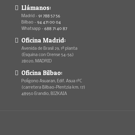
Llámanos:
Madrid -
91 788 57 56
Bilbao -
94 471 00 04
Whatsapp -
688 71 40 87
Oficina Madrid:
Avenida de Brasil 29, 1ª planta
(Esquina con Orense 54-56)
28020, MADRID
Oficina Bilbao:
Polígono Asuaran, Edif. Asua 1ºC
(carretera Bilbao-Plentzia km. 17)
48950 Erandio, BIZKAIA