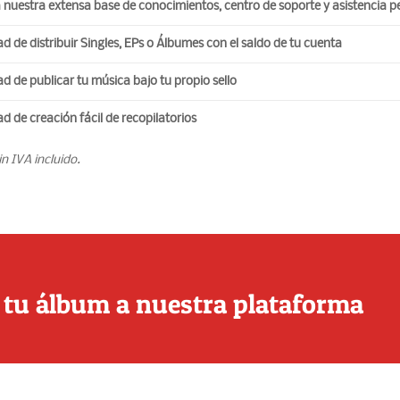
 nuestra extensa base de conocimientos, centro de soporte y asistencia p
a
Plantillas en PDF
ad de distribuir Singles, EPs o Álbumes con el saldo de tu cuenta
Qué dicen los músicos
Marketing Musical: Cómo
ar tu lanzamiento según tus
ad de publicar tu música bajo tu propio sello
Nuestro equipo
s y presupuesto
ad de creación fácil de recopilatorios
Sobre Sarbide Music
 LP: ¿El fin de la era del
in IVA incluido.
 en la música?
Editar música en CD y Vinilo
de tu lanzamiento: ¿Por qué la
Servicios de utilidad para músico
ia 360 y el acompañamiento son
Distribución digital
g Musical para Independientes:
Ofertas y promociones
 tu álbum a nuestra plataforma
zar tu música con éxito (y sin
solo)