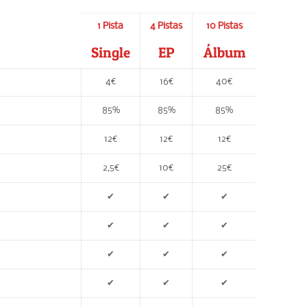
1 Pista
4 Pistas
10 Pistas
Single
EP
Álbum
4€
16€
40€
85%
85%
85%
12€
12€
12€
2,5€
10€
25€
✔
✔
✔
✔
✔
✔
✔
✔
✔
¿Podemos ayudarte?
✔
✔
✔
Contáctanos