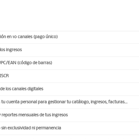
ción en 10 canales (pago único)
los ingresos
UPC/EAN (código de barras)
 ISCR
de los canales digitales
 tu cuenta personal para gestionar tu catálogo, ingresos, facturas…
 y reportes mensuales de tus ingresos
oll
Todo lo que necesitas
 sin exclusividad ni permanencia
ón del verano puede ser la tuya:
Guías para músicos
ión digital + Digipack CD por