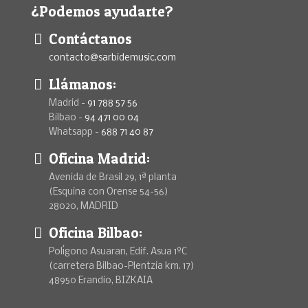
¿Podemos ayudarte?
Contáctanos
contacto@sarbidemusic.com
Llámanos:
Madrid -
91 788 57 56
Bilbao -
94 471 00 04
Whatsapp -
688 71 40 87
Oficina Madrid:
Avenida de Brasil 29, 1ª planta
(Esquina con Orense 54-56)
28020, MADRID
Oficina Bilbao:
Polígono Asuaran, Edif. Asua 1ºC
(carretera Bilbao-Plentzia km. 17)
48950 Erandio, BIZKAIA