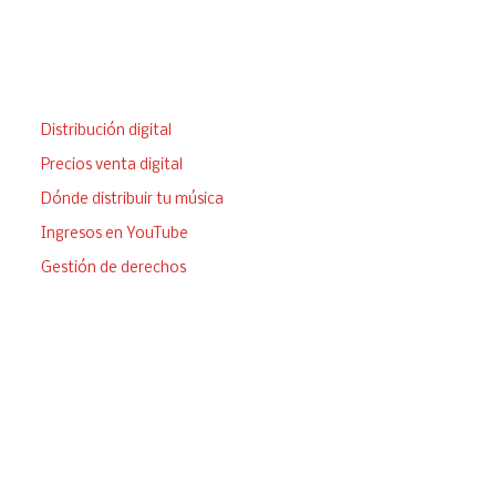
Vende tu música
Distribución digital
Precios venta digital
Dónde distribuir tu música
Ingresos en YouTube
Gestión de derechos
¿Tienes alguna duda?
Estamos a tu disposición para responder a cualquier cuestión
sobre tu proyecto musical. No dudes en llamarnos o
contactarnos por mail.
Madrid –
91 788 57 56