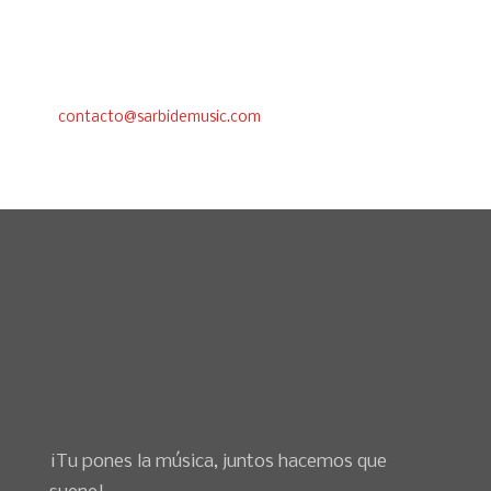
Bilbao –
94 471 00 04
Whatsapp –
688 71 40 87
contacto@sarbidemusic.com
¡Tu pones la música, juntos hacemos que