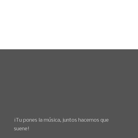
Bilbao –
94 471 00 04
Whatsapp –
688 71 40 87
contacto@sarbidemusic.com
¡Tu pones la música, juntos hacemos que
suene!