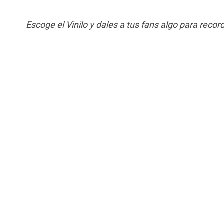
¿Te gustan más los clásicos?
Escoge el Vinilo y dales a tus fans algo para record
Formatos de 7”, 10” y 12”.
Grosor estándar de 140 grs. y extra grueso 
180 grs.
Opción de paperbag a color y hoja interior.
Cubierta en cartón de 300 grs. a todo color.
La mejor garantía a un precio imbatible.
Disponibles tiradas de 100 unidades.
Más info