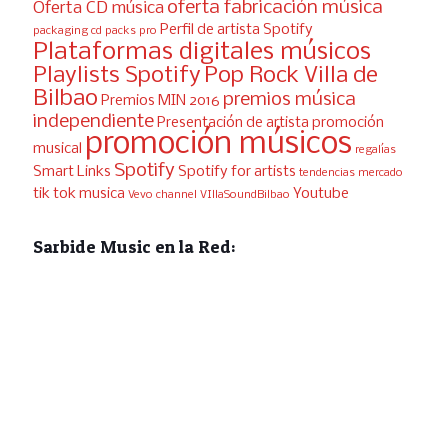
oferta fabricación música
Oferta CD música
Perfil de artista Spotify
packaging cd
packs pro
Plataformas digitales músicos
Playlists Spotify
Pop Rock Villa de
Bilbao
premios música
Premios MIN 2016
independiente
Presentación de artista
promoción
promoción músicos
musical
regalías
Spotify
Smart Links
Spotify for artists
tendencias mercado
tik tok musica
Youtube
Vevo channel
VIllaSoundBilbao
Sarbide Music en la Red: