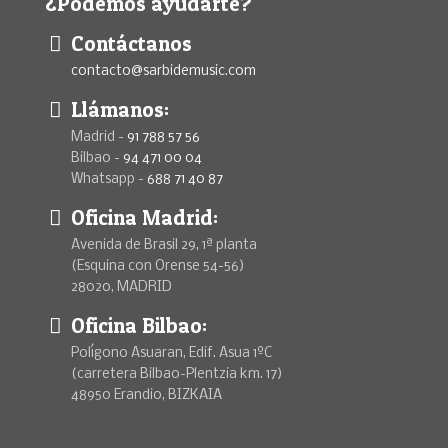
¿Podemos ayudarte?
Contáctanos
contacto@sarbidemusic.com
Llámanos:
Madrid -
91 788 57 56
Bilbao -
94 471 00 04
Whatsapp -
688 71 40 87
Oficina Madrid:
Avenida de Brasil 29, 1ª planta
(Esquina con Orense 54-56)
28020, MADRID
Oficina Bilbao:
Polígono Asuaran, Edif. Asua 1ºC
(carretera Bilbao-Plentzia km. 17)
48950 Erandio, BIZKAIA