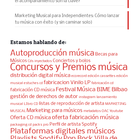
el acompañamiento son la clave?
Marketing Musical para Independientes: Cómo lanzar
tu música con éxito (y sin caminar solo)
Estamos hablando de:
Autoproducción música
Becas para
Músicos
Conciertos y bolos
Cds inyectados
Concursos y Premios música
distribución digital música
ecorecord
edición cassettes
edición
fabricacion Vinilo LP
musical
estuches cd
fabricación cd
Festival Música BIME Bilbao
fabricación CD música
gestión de derechos de autor
instagram
lanzamiento
listas de reproducción de artista
musical
LIbro CD
MARKETING
Marketing para músicos
MUSICAL
metadatos
OAC Youtube
oferta fabricación música
Oferta CD música
Perfil de artista Spotify
packaging cd
packs pro
Plataformas digitales músicos
Playlists Spotify
Pop Rock Villa de