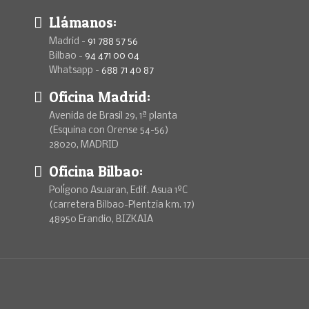
Llámanos:
Madrid -
91 788 57 56
Bilbao -
94 471 00 04
Whatsapp -
688 71 40 87
Oficina Madrid:
Avenida de Brasil 29, 1ª planta
(Esquina con Orense 54-56)
28020, MADRID
Oficina Bilbao:
Polígono Asuaran, Edif. Asua 1ºC
(carretera Bilbao-Plentzia km. 17)
48950 Erandio, BIZKAIA