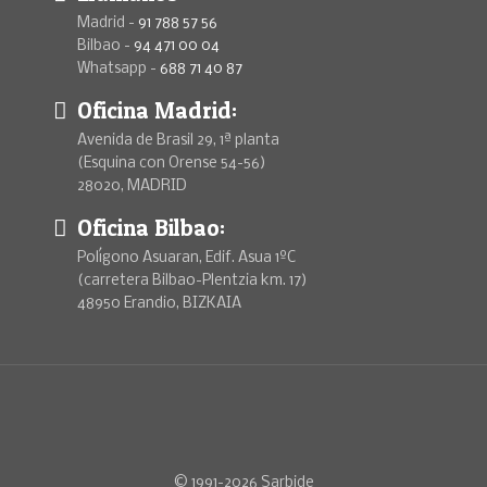
Madrid -
91 788 57 56
Bilbao -
94 471 00 04
Whatsapp -
688 71 40 87
Oficina Madrid:
Avenida de Brasil 29, 1ª planta
(Esquina con Orense 54-56)
28020, MADRID
Oficina Bilbao:
Polígono Asuaran, Edif. Asua 1ºC
(carretera Bilbao-Plentzia km. 17)
48950 Erandio, BIZKAIA
© 1991-2026 Sarbide