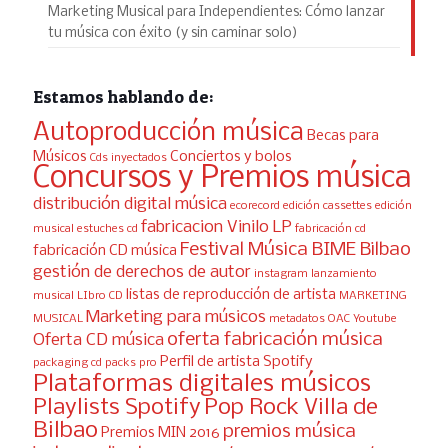
Marketing Musical para Independientes: Cómo lanzar
tu música con éxito (y sin caminar solo)
Estamos hablando de:
Autoproducción música
Becas para
Músicos
Conciertos y bolos
Cds inyectados
Concursos y Premios música
distribución digital música
ecorecord
edición cassettes
edición
fabricacion Vinilo LP
musical
estuches cd
fabricación cd
Festival Música BIME Bilbao
fabricación CD música
gestión de derechos de autor
instagram
lanzamiento
listas de reproducción de artista
musical
LIbro CD
MARKETING
Marketing para músicos
MUSICAL
metadatos
OAC Youtube
oferta fabricación música
Oferta CD música
Perfil de artista Spotify
packaging cd
packs pro
Plataformas digitales músicos
Playlists Spotify
Pop Rock Villa de
Bilbao
premios música
Premios MIN 2016