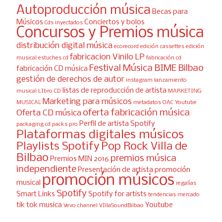
Autoproducción música
Becas para
Músicos
Conciertos y bolos
Cds inyectados
Concursos y Premios música
distribución digital música
ecorecord
edición cassettes
edición
fabricacion Vinilo LP
musical
estuches cd
fabricación cd
Festival Música BIME Bilbao
fabricación CD música
gestión de derechos de autor
instagram
lanzamiento
listas de reproducción de artista
musical
LIbro CD
MARKETING
Marketing para músicos
MUSICAL
metadatos
OAC Youtube
oferta fabricación música
Oferta CD música
Perfil de artista Spotify
packaging cd
packs pro
Plataformas digitales músicos
Playlists Spotify
Pop Rock Villa de
Bilbao
premios música
Premios MIN 2016
independiente
Presentación de artista
promoción
promoción músicos
musical
regalías
Spotify
Smart Links
Spotify for artists
tendencias mercado
tik tok musica
Youtube
Vevo channel
VIllaSoundBilbao