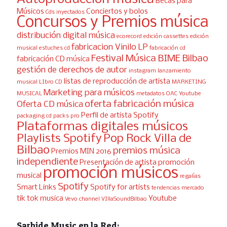
Becas para
Músicos
Conciertos y bolos
Cds inyectados
Concursos y Premios música
distribución digital música
ecorecord
edición cassettes
edición
fabricacion Vinilo LP
musical
estuches cd
fabricación cd
Festival Música BIME Bilbao
fabricación CD música
gestión de derechos de autor
instagram
lanzamiento
listas de reproducción de artista
musical
LIbro CD
MARKETING
Marketing para músicos
MUSICAL
metadatos
OAC Youtube
oferta fabricación música
Oferta CD música
Perfil de artista Spotify
packaging cd
packs pro
Plataformas digitales músicos
Playlists Spotify
Pop Rock Villa de
Bilbao
premios música
Premios MIN 2016
independiente
Presentación de artista
promoción
promoción músicos
musical
regalías
Spotify
Smart Links
Spotify for artists
tendencias mercado
tik tok musica
Youtube
Vevo channel
VIllaSoundBilbao
Sarbide Music en la Red: