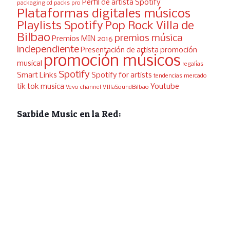
Perfil de artista Spotify
packaging cd
packs pro
Plataformas digitales músicos
Playlists Spotify
Pop Rock Villa de
Bilbao
premios música
Premios MIN 2016
independiente
Presentación de artista
promoción
promoción músicos
musical
regalías
Spotify
Smart Links
Spotify for artists
tendencias mercado
tik tok musica
Youtube
Vevo channel
VIllaSoundBilbao
Sarbide Music en la Red: