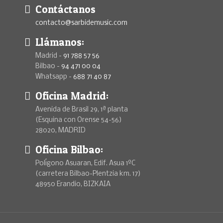
Contáctanos
contacto@sarbidemusic.com
Llámanos:
Madrid -
91 788 57 56
Bilbao -
94 471 00 04
Whatsapp -
688 71 40 87
Oficina Madrid:
Avenida de Brasil 29, 1ª planta
(Esquina con Orense 54-56)
28020, MADRID
Oficina Bilbao:
Polígono Asuaran, Edif. Asua 1ºC
(carretera Bilbao-Plentzia km. 17)
48950 Erandio, BIZKAIA