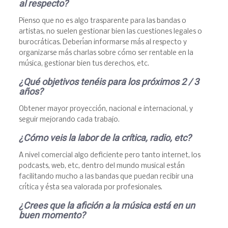
al respecto?
Pienso que no es algo trasparente para las bandas o
artistas, no suelen gestionar bien las cuestiones legales o
burocráticas. Deberían informarse más al respecto y
organizarse más charlas sobre cómo ser rentable en la
música, gestionar bien tus derechos, etc.
¿Qu
é
objetivos ten
é
is para los pró
ximos 2 / 3
a
ños?
Obtener mayor proyección, nacional e internacional, y
seguir mejorando cada trabajo.
¿C
ómo veis la labor de la cr
í
tica, radio, etc?
A nivel comercial algo deficiente pero tanto internet, los
podcasts, web, etc, dentro del mundo musical están
facilitando mucho a las bandas que puedan recibir una
crítica y ésta sea valorada por profesionales.
¿Crees que la afición a la m
ú
sica est
á
en un
buen momento?