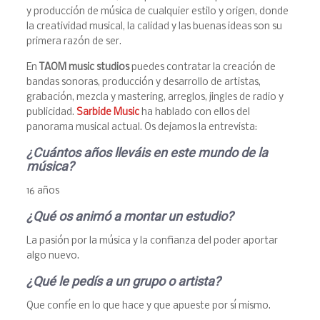
y producción de música de cualquier estilo y origen, donde
la creatividad musical, la calidad y las buenas ideas son su
primera razón de ser.
En
TAOM music studios
puedes contratar la creación de
bandas sonoras, producción y desarrollo de artistas,
grabación, mezcla y mastering, arreglos, jingles de radio y
publicidad.
Sarbide Music
ha hablado con ellos del
panorama musical actual. Os dejamos la entrevista:
¿Cuá
ntos a
ños llev
á
is en este mundo de la
m
ú
sica?
16 años
¿Qu
é
os anim
ó a montar un estudio?
La pasión por la música y la confianza del poder aportar
algo nuevo.
¿Qu
é
le ped
í
s a un grupo o artista?
Que confíe en lo que hace y que apueste por sí mismo.