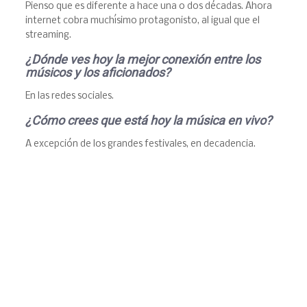
Pienso que es diferente a hace una o dos décadas. Ahora
internet cobra muchísimo protagonisto, al igual que el
streaming.
¿D
ónde ves hoy la mejor conexión entre los
m
ú
sicos y los aficionados?
En las redes sociales.
¿C
ómo crees que est
á
hoy la m
ú
sica en vivo?
A excepción de los grandes festivales, en decadencia.