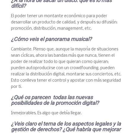
¿A la hora de sacar un disco: qu
é
es lo m
á
s
dif
ícil?
El poder tener un montante económico para poder
desarrollar un producto de calidad, y después su difusión:
promoción, distribución, management, etc.
¿C
ómo veis el panorama musical?
Cambiante. Pienso que, aunque la mayoría de situaciones
sean cíclicas, ahora las bandas más que nunca, tienen el
poder de realizar todo lo que quieran como quieran;
pueden autoproducirse con un crowdfounding, pueden
realizar la distribución digital, montarse sus conciertos, etc.
Esto conlleva tener el control y apostar con más seguridad
por ti.
¿Qu
é
os parecen todas las nuevas
posibilidades de la promoció
n digital?
Inmejorables. Es algo que debía llegar.
¿Veis claro el tema de los aspectos legales y la
gestión de derechos? ¿Qu
é
habr
í
a que mejorar