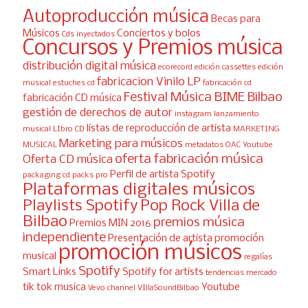
Autoproducción música
Becas para
Músicos
Conciertos y bolos
Cds inyectados
Concursos y Premios música
distribución digital música
ecorecord
edición cassettes
edición
fabricacion Vinilo LP
musical
estuches cd
fabricación cd
Festival Música BIME Bilbao
fabricación CD música
gestión de derechos de autor
instagram
lanzamiento
listas de reproducción de artista
musical
LIbro CD
MARKETING
Marketing para músicos
MUSICAL
metadatos
OAC Youtube
oferta fabricación música
Oferta CD música
Perfil de artista Spotify
packaging cd
packs pro
Plataformas digitales músicos
Playlists Spotify
Pop Rock Villa de
Bilbao
premios música
Premios MIN 2016
independiente
Presentación de artista
promoción
promoción músicos
musical
regalías
Spotify
Smart Links
Spotify for artists
tendencias mercado
tik tok musica
Youtube
Vevo channel
VIllaSoundBilbao