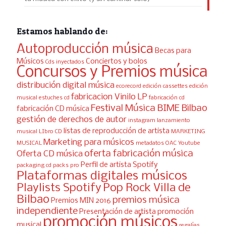
Estamos hablando de:
Autoproducción música
Becas para
Músicos
Conciertos y bolos
Cds inyectados
Concursos y Premios música
distribución digital música
ecorecord
edición cassettes
edición
fabricacion Vinilo LP
musical
estuches cd
fabricación cd
Festival Música BIME Bilbao
fabricación CD música
gestión de derechos de autor
instagram
lanzamiento
listas de reproducción de artista
musical
LIbro CD
MARKETING
Marketing para músicos
MUSICAL
metadatos
OAC Youtube
oferta fabricación música
Oferta CD música
Perfil de artista Spotify
packaging cd
packs pro
Plataformas digitales músicos
Playlists Spotify
Pop Rock Villa de
Bilbao
premios música
Premios MIN 2016
independiente
Presentación de artista
promoción
promoción músicos
musical
regalías